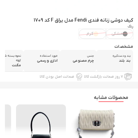
کیف دوشی زنانه فندی Fendi مدل یراق F کد 1709
رنگ
مشکی
کرم
مشخصات
بند و دستگیره
جنس
مورد استفاده
نحوه بسته شدن 
بند بلند
چرم مصنوعی
اداری و رسمی
کوله
مگنت
۷ روز ضمانت بازگشت کالا
ضمانت اصل بودن کالا
محصولات مشابه