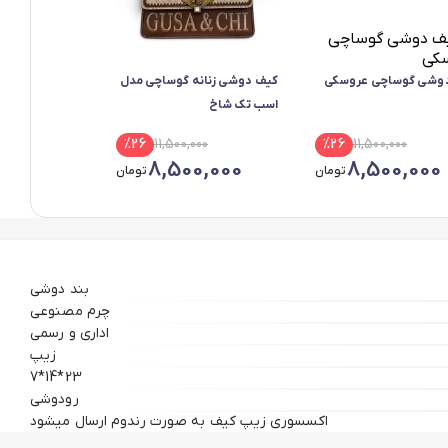
وشی گوساچی عروسکی
کیف دوشی زنانه گوساچی مدل
اسب تک شاخ
%
26
11,500,000
%
26
11,500,000
8,500,000
8,500,000
تومان
تومان
بند دوشی
چرم مصنوعی
اداری و رسمی
زیپ
23*14*7
رودوشی
اکسسوری زیپ کیف به صورت رندوم ارسال میشود