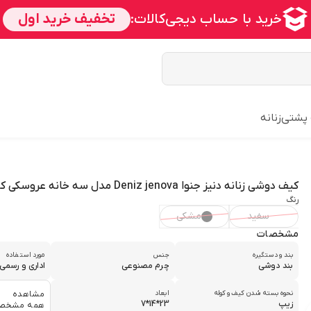
 پشتی
زنانه
کیف دوشی زنانه دنیز جنوا Deniz jenova مدل سه خانه عروسکی کد 880
رنگ
سفید
مشکی
مشخصات
بند و دستگیره
جنس
مورد استفاده
بند دوشی
چرم مصنوعی
اداری و رسمی
نحوه بسته شدن کیف و کوله
ابعاد
مشاهده
زیپ
23*14*7
همه مشخص