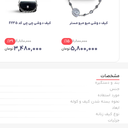
کیف دوشی میو میو مستر
کیف دوشی چی چی کد F235
%
29
4,880,000
%
15
6,800,000
3,480,000
5,800,000
تومان
تومان
مشخصات
بند و دستگیره
جنس
مورد استفاده
نحوه بسته شدن کیف و کوله
ابعاد
نوع کیف زنانه
جزئیات