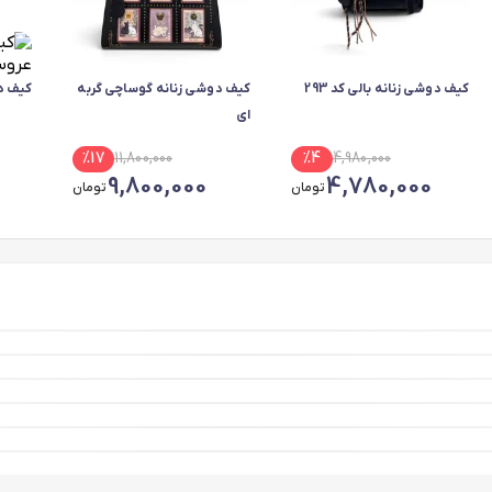
کیف دوشی زنانه بالی کد 293
کیف دوشی زنانه گوساچی گربه
کیف د
ای
%
17
11,800,000
%
4
4,980,000
9,800,000
4,780,000
تومان
تومان