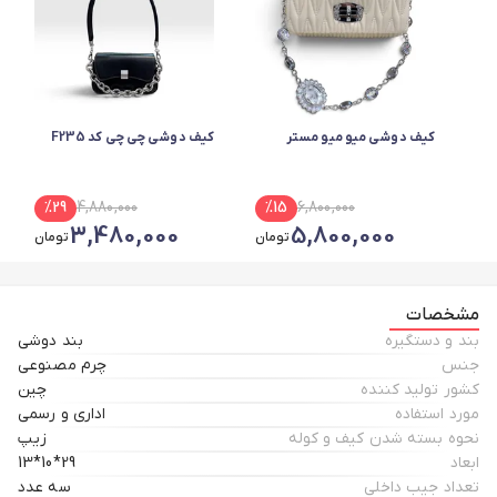
کیف دوشی میو میو مستر
کیف دوشی چی چی کد F235
%
29
4,880,000
%
15
6,800,000
3,480,000
5,800,000
تومان
تومان
مشخصات
بند و دستگیره
بند دوشی
جنس
چرم مصنوعی
کشور تولید کننده
چین
مورد استفاده
اداری و رسمی
نحوه بسته شدن کیف و کوله
زیپ
ابعاد
29*10*13
تعداد جیب داخلی
سه عدد