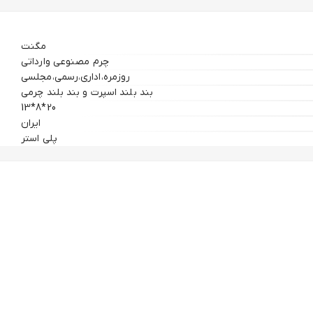
مگنت
چرم مصنوعی وارداتی
روزمره،اداری،رسمی،مجلسی
بند بلند اسپرت و بند بلند چرمی
20*8*13
ایران
پلی استر