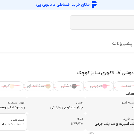
امکان خرید اقساطی با
دیجی پی
 پشتی
زنانه
لاکچری سایز کوچک
سفید
صورتی
مشکی
نسکافه ای
کرم
ات
بسته شدن
جنس
مورد استفاده
چرم مصنوعی وارداتی
روزمره،اداری،ر
دستگیره
ابعاد
مشاهده
لند اسپرت و بند بلند چرمی
20*8*13
همه مشخصات