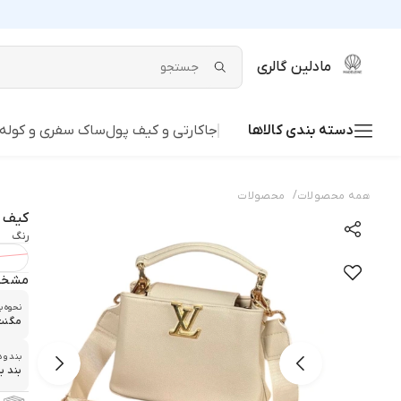
مادلین گالری
دسته بندی کالاها
جاکارتی و کیف پول
ساک سفری و کوله
/
همه محصولات
محصولات
کیف دوشی LV 
رنگ
مشخص
نحوه 
مگنت
بند و 
بند ب