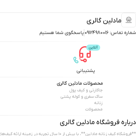
مادلین گالری
شماره تماس:
09124980016
پاسخگوی شما هستیم
پشتیبانی
محصولات
مادلین گالری
جاکارتی و کیف پول
ساک سفری و کوله پشتی
زنانه
محصولات
درباره فروشگاه
مادلین گالری
**فروشگاه کیف زنانه مادلین**، با بیش از ۱۰ سال تجربه 